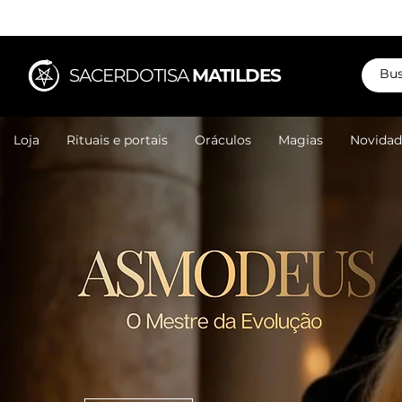
SACERDOTISA
MATILDES
Loja
Rituais e portais
Oráculos
Magias
Novidad