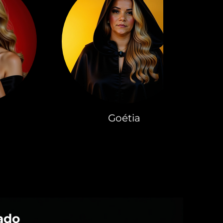
Goétia
ado