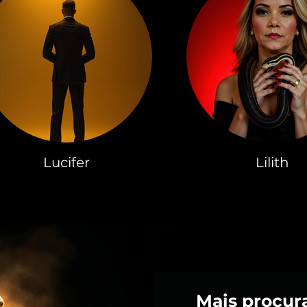
Lucifer
Lilith
Mais procur