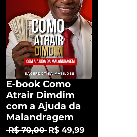
E-book Como
Atrair Dimdim
com a Ajuda da
Malandragem
Preço
Preço
 R$ 70,00 
R$ 49,99