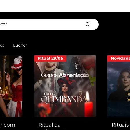
es
Lucifer
Ritual 29/05
Novidad
or com
Ritual da
Rituais