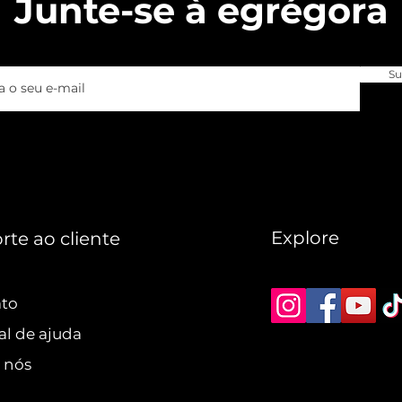
Junte-se à egrégora
Su
Explore
rte ao cliente
ato
al de ajuda
 nós