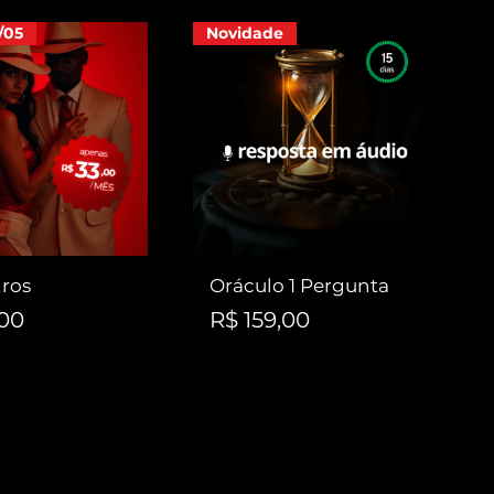
/05
Novidade
ros
Oráculo 1 Pergunta
Preço
,00
R$ 159,00