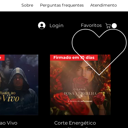
Sobre
Perguntas frequentes
Atendimento
Login
Favoritos
e
Firmado em 10 dias
 ao Vivo
Corte Energético