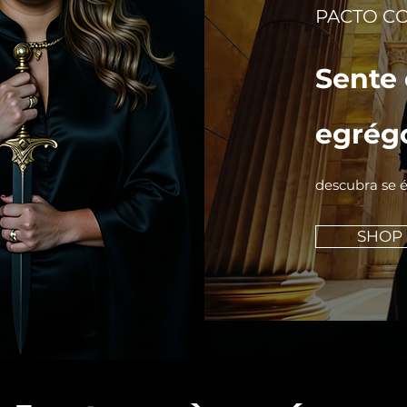
PACTO C
Sente
egrég
descubra se 
SHOP