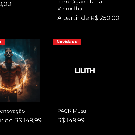
com Cigana Rosa
0,00
Vermelha
Preço promocional
A partir de
R$ 250,00
e
Novidade
enovação
PACK Musa
 promocional
Preço
ir de
R$ 149,99
R$ 149,99