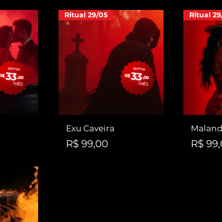
Ritual 29/05
Ritual 29
Exu Caveira
Maland
Preço
Preço
R$ 99,00
R$ 99