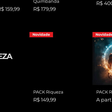
Quimbanda
Preço
R$ 40
ocional
Preço
R$ 159,99
R$ 179,99
Novidade
Novidad
o
PACK Riqueza
PACK R
Preço
Preço
R$ 149,99
A part