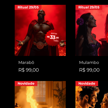
Ritual 29/05
Ritual 29/05
Marabô
Mulambo
Preço
Preço
R$ 99,00
R$ 99,00
Novidade
Novidade