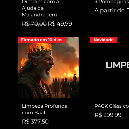
Dimdim com a
3 Pombagiras
Ajuda da
Preço prom
A partir de
Malandragem
Preço normal
Preço promocional
R$ 70,00
R$ 49,99
Firmado em 10 dias
Novidade
Limpeza Profunda
PACK Clássic
com Baal
Preço
R$ 299,99
Preço
R$ 377,50