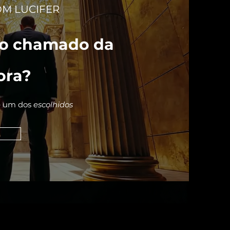
OM LUCIFER
 o chamado da
ora?
é um dos
escolhidos