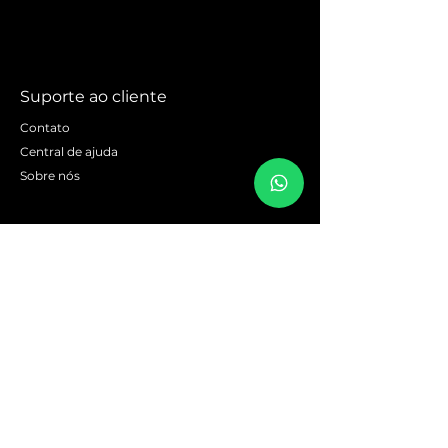
Suporte ao cliente
Contato
Central de ajuda
Sobre nós
Explore
Política
Entregas e devoluções
Termos e condições