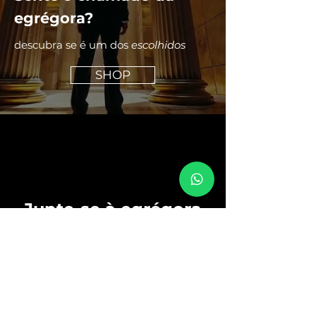
egrégora?
descubra se é um dos
escolhidos
SHOP
Junte-se à egrégora
Submeter