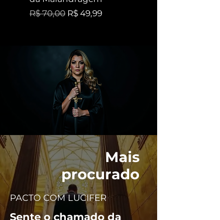
A partir de
Preço normal
Preço promocional
R$ 70,00
R$ 49,99
Mais
procurado
PACTO COM LUCIFER
Sente o chamado da