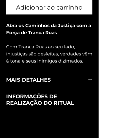
Adicionar ao carrinho
Abra os Caminhos da Justiça com a
Força de Tranca Ruas
Com Tranca Ruas ao seu lado,
injustiças são desfeitas, verdades vêm
à tona e seus inimigos dizimados.
MAIS DETALHES
Se você enfrenta uma
injustiça
ou um
INFORMAÇÕES DE
processo judicial
que parece travado, o
REALIZAÇÃO DO RITUAL
ritual com Tranca Ruas das Almas pode
ser a chave para virar esse jogo.
Este ritual é firmado à distância, com
total sigilo e seriedade.
A firmeza
Atua afastando influências negativas e
ocorre no prazo de até 10 dias após a
abrindo os caminhos para um
confirmação do pagamento
.
desfecho justo e favorável
, trazendo