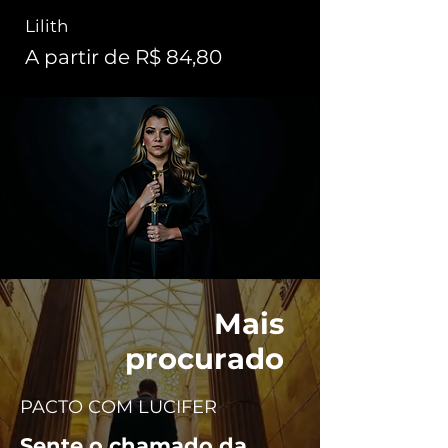
Lilith
Preço promocional
A partir de
R$ 84,80
Mais
procurado
PACTO COM LUCIFER
Sente o chamado da