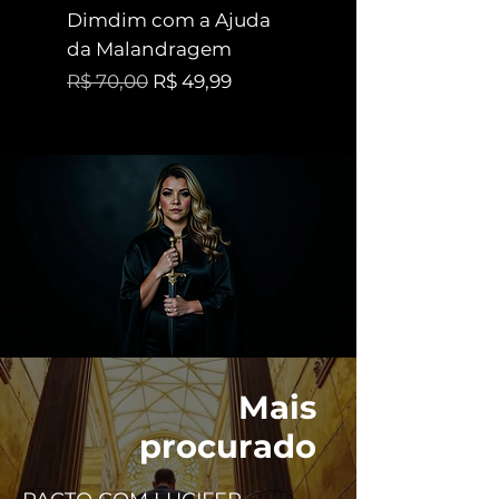
Dimdim com a Ajuda
Pombagiras
da Malandragem
Preço promociona
A partir de
Preço normal
Preço promocional
R$ 70,00
R$ 49,99
Mais
procurado