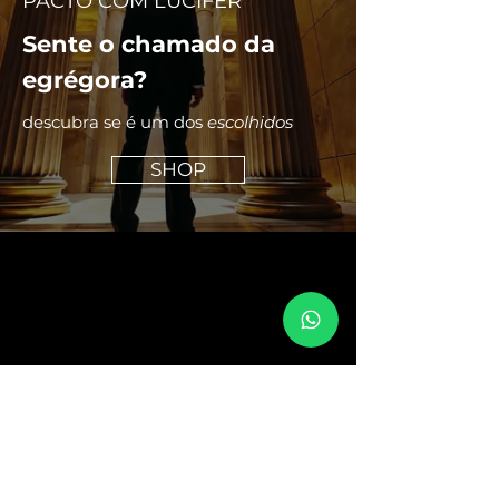
PACTO COM LUCIFER
Sente o chamado da
egrégora?
descubra se é um dos
escolhidos
SHOP
Junte-se à egrégora
Submeter