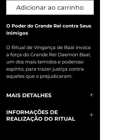
Adicionar ao carrinho
O Poder do Grande Rei contra Seus
Inimigos
O Ritual de Vingança de Baal invoca
a força do Grande Rei Daemon Baal,
um dos mais temidos e poderoso
espírito, para trazer justiça contra
aqueles que o prejudicaram.
MAIS DETALHES
A poderosa energia de Baal será
INFORMAÇÕES DE
direcionada para agir sobre seus
REALIZAÇÃO DO RITUAL
inimigos, impondo-lhes o peso das
próprias ações, desfazendo injustiças e
Este ritual é firmado à distância, com
restaurando sua força, honra e
total sigilo e seriedade.
A firmeza
dignidade.
Um ritual de justiça