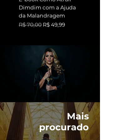
Dimdim com a Ajuda
Pombagiras
da Malandragem
Preço promociona
A partir de
Preço normal
Preço promocional
R$ 70,00
R$ 49,99
Mais
procurado