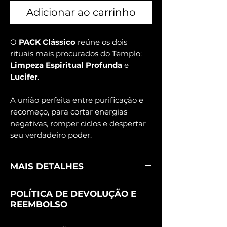
Adicionar ao carrinho
O
PACK Clássico
reúne os dois
rituais mais procurados do Templo:
Limpeza Espiritual Profunda
e
Lucifer
.
A união perfeita entre purificação e
recomeço, para cortar energias
negativas, romper ciclos e despertar
seu verdadeiro poder.
MAIS DETALHES
O
PACK Clássico
reúne dois dos rituais
POLÍTICA DE DEVOLUÇÃO E
mais buscados do nosso templo:
REEMBOLSO
Limpeza Espiritual
e
Lucifer
.
Enquanto a
Limpeza Espiritual
remove
Este é um serviço espiritual exclusivo,