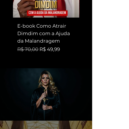
E-book Como Atrair
Ritual do Amor c
Dimdim com a Ajuda
Pombagiras
da Malandragem
Preço promociona
A partir de
Preço normal
Preço promocional
R$ 70,00
R$ 49,99