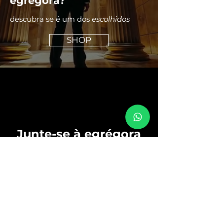
egrégora?
descubra se é um dos
escolhidos
SHOP
Junte-se à egrégora
Submeter