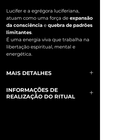
Lucifer e a egrégora luciferiana,
atuam como uma força de
expansão
da consciência
e
quebra de padrões
limitantes
.
É uma energia viva que trabalha na
libertação espiritual, mental e
energética.
MAIS DETALHES
Sua ação manifesta-se em
três campos
INFORMAÇÕES DE
principais
:
REALIZAÇÃO DO RITUAL
✓ Consciência:
desperta clareza,
lucidez e autoconhecimento.
Este ritual é realizado à distância, com
✓ Libertação:
rompe bloqueios,
total sigilo e segurança.
condicionamentos e influências
A realização ocorre na data prevista,
externas que aprisionam o ser.
conforme a agenda mensal do templo.
✓ Transformação:
ativa o poder
Em caso de ritual individual, a data será
pessoal, promovendo reconexão com o