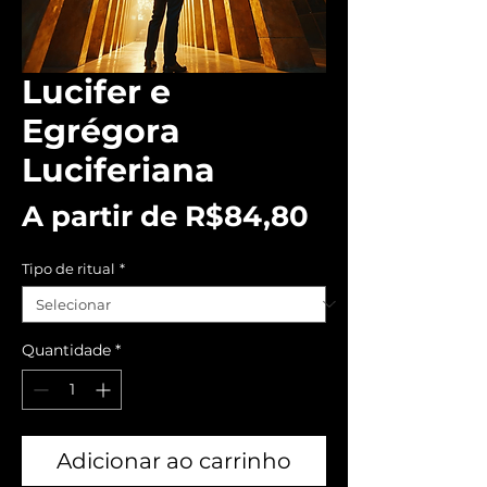
Lucifer e
Egrégora
Luciferiana
Preço
A partir de
R$84,80
promociona
Tipo de ritual
*
Quantidade
*
Adicionar ao carrinho