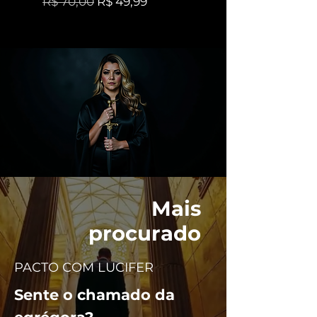
Preço normal
Preço promocional
R$ 70,00
R$ 49,99
Mais
procurado
PACTO COM LUCIFER
Sente o chamado da